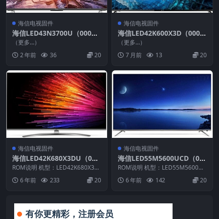
海信电视固件
海信电视固件
海信LED43N3700U（000
海信LED42K600X3D（000
0）BOM1_C010_20171011
0）BOM1升级VIDAA2软件
（更多…）
（更多…）
U盘刷机固件
数据20140521_U盘刷机固件
2 年前
36
20
7 月前
13
20
海信电视固件
海信电视固件
海信LED42K680X3DU（000
海信LED55M5600UCD（00
0）BOM1官方原厂USB刷机
00）BOM1_C003_20170523
ROM说明 机型：LED42K680X3D
ROM说明 机型：LED55M5600UC
电视固件包
U 固件版本：（0000） BOM：
官方原厂USB刷机电视固件包
D 固件版本：（0000） BOM：
6 年前
233
20
6 年前
142
20
1...
1...
有你更精彩，注册会员