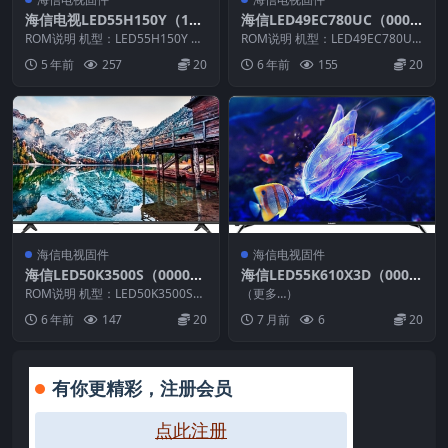
海信电视LED55H150Y（100
海信LED49EC780UC（000
0）BOM2_C002_20150521
0）BOM1_C003_20171101
ROM说明 机型：LED55H150Y 固
ROM说明 机型：LED49EC780UC
U盘刷机电视固件包
件版本：（1000） BOM：2 海
官方原厂USB刷机电视固件包
固件版本：（0000） BOM：1 ...
5 年前
257
20
6 年前
155
20
信...
海信电视固件
海信电视固件
海信LED50K3500S（0000）
海信LED55K610X3D（000
BOM1_C004_20150921官方
0）BOM1自动重启问题软件
ROM说明 机型：LED50K3500S
（更多…）
原厂USB刷机电视固件包
固件版本：（0000） BOM：1
升级数据20130923_U盘刷机
6 年前
147
20
7 月前
6
20
海...
固件
有你更精彩，注册会员
点此注册