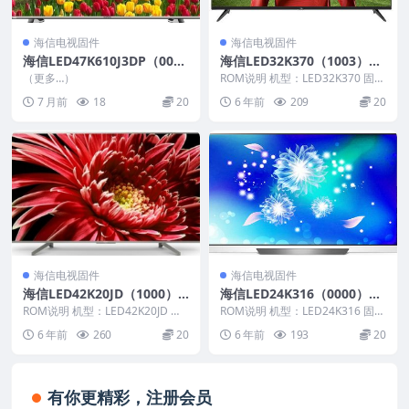
海信电视固件
海信电视固件
海信LED47K610J3DP（000
海信LED32K370（1003）B
0）BOM1_C007_20161123_
OM6官方原厂USB刷机电视
（更多…）
ROM说明 机型：LED32K370 固件
U盘刷机固件
固件包
版本：（1003） BOM：6 海信L...
7 月前
18
20
6 年前
209
20
海信电视固件
海信电视固件
海信LED42K20JD（1000）B
海信LED24K316（0000）B
OM21官方原厂USB刷机电视
OM1_C004_20131201官方
ROM说明 机型：LED42K20JD 固
ROM说明 机型：LED24K316 固件
固件包
件版本：（1000） BOM：21 海...
原厂USB刷机电视固件包
版本：（0000） BOM：1 海信L...
6 年前
260
20
6 年前
193
20
有你更精彩，注册会员