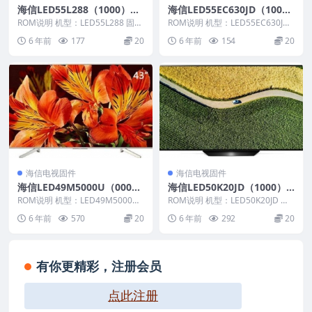
海信LED55L288（1000）BO
海信LED55EC630JD（100
M2_C002_20150119官方原
0）BOM21_C003_20131220
ROM说明 机型：LED55L288 固件
ROM说明 机型：LED55EC630JD
厂USB刷机电视固件包
版本：（1000） BOM：2 海信L...
官方原厂USB刷机电视固件包
固件版本：（1000） BOM：21...
6 年前
177
20
6 年前
154
20
海信电视固件
海信电视固件
海信LED49M5000U（000
海信LED50K20JD（1000）B
1）BOM2官方原厂USB刷机
OM6官方原厂USB刷机电视
ROM说明 机型：LED49M5000U
ROM说明 机型：LED50K20JD 固
电视固件包
固件版本：（0001） BOM：2
固件包
件版本：（1000） BOM：6 海
6 年前
570
20
6 年前
292
20
海...
信...
有你更精彩，注册会员
点此注册