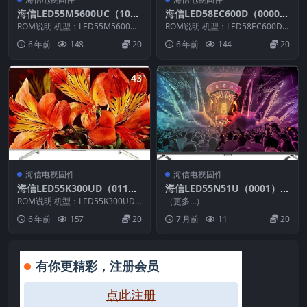
海信LED55M5600UC（100
海信LED58EC600D（0000）
0）BOM4_C007_20171230
BOM1_C004_20130122官方
ROM说明 机型：LED55M5600UC
ROM说明 机型：LED58EC600D
官方原厂USB刷机电视固件包
固件版本：（1000） BOM：4 ...
原厂USB刷机电视固件包
固件版本：（0000） BOM：1
6 年前
148
20
6 年前
144
20
海...
海信电视固件
海信电视固件
海信LED55K300UD（011
海信LED55N51U（0001）B
b）BOM9_C004_20160528
OM91_C004_20171226_U盘
ROM说明 机型：LED55K300UD
（更多…）
官方原厂USB刷机电视固件包
固件版本：（011b） BOM：9
刷机固件
6 年前
157
20
7 月前
11
20
海...
有你更精彩，注册会员
点此注册