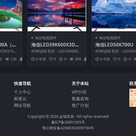
海信电视固件
海信电视固件
00A（00
海信LED39K600X3D（0
海信LED50K700U
5_2016
000）BOM1官方原厂US
0）BOM1_C012_2
55K3100A
ROM说明 机型：LED39K600X3
ROM说明 机型：LED50K
SB刷机
B刷机电视固件包
422官方原厂USB
 BOM：1
D 固件版本：（0000） BOM：
固件版本：（0000） BO
0
226
20
6 年前
0
0
309
20
6 年前
0
0
1 ...
海信...
视固件包
快速导航
关于本站
联
个人中心
VIP介绍
标签云
客服咨询
网址导航
推广计划
Copyright © 2026
金瑞资源
- All rights reserved
豫ICP备20001005号
鄂公网安备42068302000194号