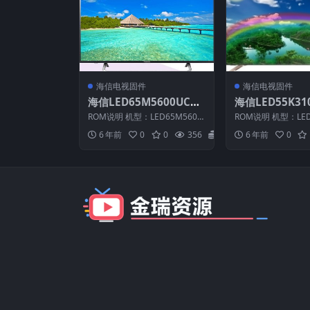
海信电视固件
海信电视固件
海信LED65M5600UC
海信LED55K31
（3000）BOM6官方原
00）BOM1_C00
ROM说明 机型：LED65M5600
ROM说明 机型：LED
厂USB刷机电视固件包
0414官方原厂U
UC 固件版本：（3000） BO
固件版本：（0000）
6 年前
0
0
356
20
6 年前
0
M：6 ...
海...
电视固件包