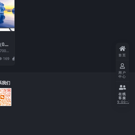
（000
0160
700U
刷机电
首页
M：1
169
20
用户
中心
系我们
在线
客服
9:00~21