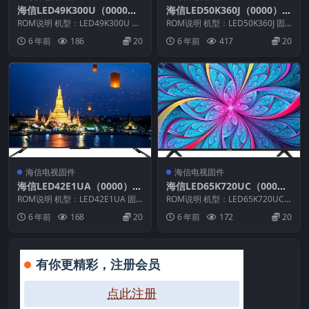
海信LED49K300U（0000）
海信LED50K360J（0000）B
BOM1_C006_20160513官方
OM1官方原厂USB刷机电视
ROM说明 机型：LED49K300U 固
ROM说明 机型：LED50K360J 固
原厂USB刷机电视固件包
件版本：（0000） BOM：1 海
固件包
件版本：（0000） BOM：1 海
6 年前
186
20
6 年前
417
20
信...
信...
海信电视固件
海信电视固件
海信LED42E1UA（0000）B
海信LED65K720UC（000
OM1_C002_20140909官方
0）BOM1官方原厂USB刷机
ROM说明 机型：LED42E1UA 固
ROM说明 机型：LED65K720UC
原厂USB刷机电视固件包
件版本：（1000） BOM：1 海信
电视固件包
固件版本：（0000） BOM：2
6 年前
168
20
6 年前
172
20
L...
样...
有你更精彩，注册会员
点此注册