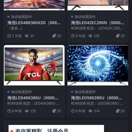
海信电视固件
海信电视固件
海信LED48K360X3D（000
海信LED42EC290N（0000）
0）BOM1_20121124_U盘刷
BOM1官方原厂USB刷机电视
（更多…）
ROM说明 机型： LED42EC290N
机固件
固件包
固件版本：（0000） BOM：1 ...
7 月前
25
20
6 年前
225
20
海信电视固件
海信电视固件
海信LED40K380U（0000）
海信LED58K280U（0000）
BOM1官方原厂USB刷机电视
BOM1_C003_20140412官方
ROM说明 机型：LED40K380U 固
ROM说明 机型：LED58K280U 固
固件包
件版本：（0000） BOM：1 海
原厂USB刷机电视固件包
件版本：（0000） BOM：1 海
6 年前
155
20
6 年前
314
20
信...
信...
有你更精彩，注册会员