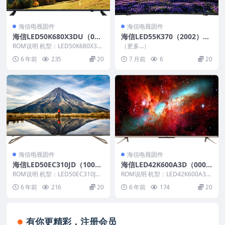
海信电视固件
海信电视固件
海信LED50K680X3DU（000
海信LED55K370（2002）B
1）BOM2官方原厂USB刷机
OM6_C004_20150410_U盘
ROM说明 机型：LED50K680X3D
（更多…）
电视固件包
U 固件版本：（0001） BOM：
刷机固件
6 年前
235
20
7 月前
6
20
2...
海信电视固件
海信电视固件
海信LED50EC310JD（100
海信LED42K600A3D（000
1）BOM22_C004_20131227
0）BOM1官方原厂USB刷机
ROM说明 机型：LED50EC310JD
ROM说明 机型：LED42K600A3D
官方原厂USB刷机电视固件包
固件版本：（1001） BOM：22...
电视固件包
固件版本：（0000） BOM：1 ...
6 年前
216
20
6 年前
174
20
有你更精彩，注册会员