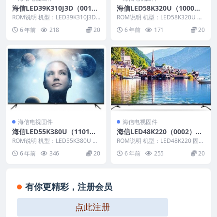
海信LED39K310J3D（001
海信LED58K320U（1000）
5）BOM6官方原厂USB刷机
BOM2_C002_20150129官方
ROM说明 机型：LED39K310J3D
ROM说明 机型：LED58K320U 固
电视固件包
固件版本：（0015） BOM：6 ...
原厂USB刷机电视固件包
件版本：（1000） BOM：2 海
6 年前
218
20
6 年前
171
20
信...
海信电视固件
海信电视固件
海信LED55K380U（1101）
海信LED48K220（0002）B
BOM4官方原厂USB刷机电视
OM3官方原厂USB刷机电视
ROM说明 机型：LED55K380U 固
ROM说明 机型：LED48K220 固件
固件包
件版本：（1101） BOM：4 海
固件包
版本：（0002） BOM：3 海信L...
6 年前
346
20
6 年前
255
20
信...
有你更精彩，注册会员
点此注册