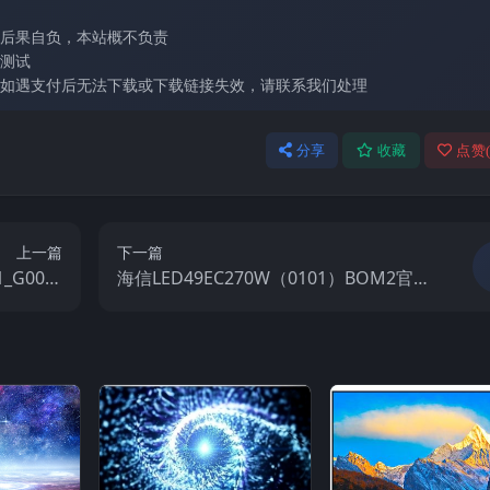
后果自负，本站概不负责
测试
如遇支付后无法下载或下载链接失效，请联系我们处理
分享
收藏
点赞
上一篇
下一篇
_G006_
海信LED49EC270W（0101）BOM2官方
0160712
原厂USB刷机电视固件包