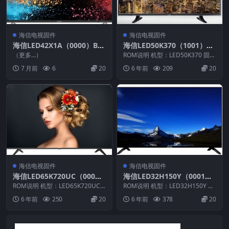
海信电视固件
海信电视固件
海信LED42X1A（0000）BO
海信LED50K370（1001）B
M1_C004_20140415_U盘刷
OM3官方原厂USB刷机电视
（更多…）
ROM说明 机型：LED50K370 固件
机固件
固件包
版本：（1001） BOM：3 海信L...
7 月前
6
20
6 年前
209
20
海信电视固件
海信电视固件
海信LED65K720UC（000
海信LED32H150Y（0001）
0）BOM1_C009_20160414
BOM2官方原厂USB刷机电视
ROM说明 机型：LED65K720UC
ROM说明 机型：LED32H150Y 固
官方原厂USB刷机电视固件包
固件版本：（0000） BOM：1
固件包
件版本：（0001） BOM：2 海
6 年前
250
20
6 年前
378
20
海...
信...