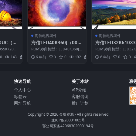
海信电视固件
海信电视固件
0UC（00
海信LED40K360J（000
海信LED32K610X
原厂USB
0）BOM1官方原厂USB
000）BOM1官方原
55K720U
ROM说明 机型：LED40K360J
ROM说明 机型：LED32K
刷机电视固件包
B刷机电视固件包
0） BOM：
固件版本：（0000） BOM：1
D 固件版本：（0000） 
0
143
20
6 年前
0
0
192
20
6 年前
0
0
海信...
1 ...
快速导航
关于本站
联
个人中心
VIP介绍
标签云
客服咨询
网址导航
推广计划
Copyright © 2026
金瑞资源
- All rights reserved
豫ICP备20001005号
鄂公网安备42068302000194号