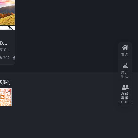
3D（0
厂US
610X3
首页
BOM：
202
20
用户
中心
系我们
在线
客服
9:00~21