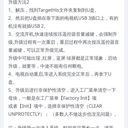
升级方法2
1、解压，找到TargetHis文件夹复制到U盘。
2、然后把U盘插在靠下面的电视机USB 3插口上，有的
机没有就插USB 2。
3、交流开机,快速连续按压遥控器音量减键，会强制升
级,升级过程有一次重启，重启过程中再次按压遥控器音
量减键，可以正常升级完成。
升级中可能出现 ,红屏，蓝屏 绿屏都是正常现象，启动
升级，就要等，中途不能有任何断电。
4、电视自动重启,等进入系统完全正常后，再拿下U
盘。
5、升级后进行非保护性清空，进入工厂菜单清空一下
母块，一般是在工厂菜单【Factory Init】项
或者【Init】项中，选择非保护性清空（CLEAR
UNPROTECTLY）； （多数人不做这步也没见问题）。
注：升级第一次进入系统，时间肯定要长一点，请等