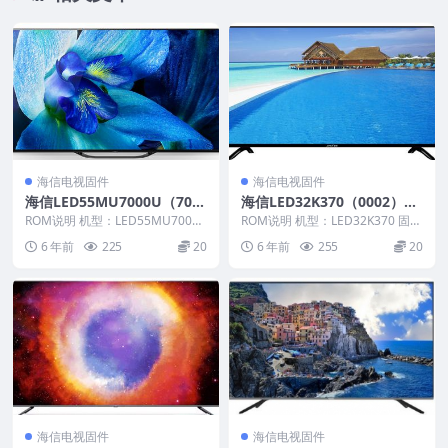
海信电视固件
海信电视固件
海信LED55MU7000U（700
海信LED32K370（0002）B
1）BOM10_C010官方原厂U
OM3官方原厂USB刷机电视
ROM说明 机型：LED55MU7000
ROM说明 机型：LED32K370 固件
SB刷机电视固件包
U 固件版本：（7001） BOM：1
固件包
版本：（0002） BOM：3 海信L...
6 年前
225
20
6 年前
255
20
0...
海信电视固件
海信电视固件