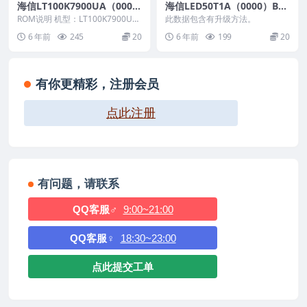
海信LT100K7900UA（000
海信LED50T1A（0000）BO
0）BOM1_C010_20180110
M1原装救砖刷机电视固件包
ROM说明 机型：LT100K7900UA
此数据包含有升级方法。
官方原厂USB刷机电视固件包
固件版本：（0000） BOM：1 ...
6 年前
245
20
6 年前
199
20
有你更精彩，注册会员
点此注册
有问题，请联系
QQ客服♂
9:00~21:00
QQ客服♀
18:30~23:00
点此提交工单