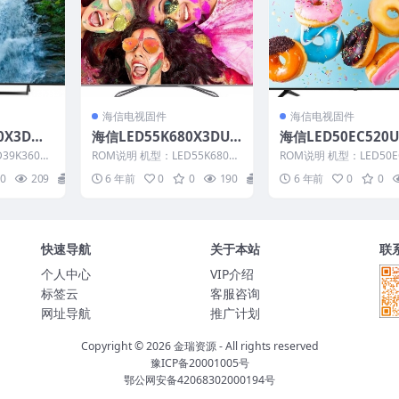
海信电视固件
海信电视固件
0X3D（0
海信LED55K680X3DU
海信LED50EC520
方原厂US
（0000）BOM1_C006_2
000）BOM1_C003
9K360X3
ROM说明 机型：LED55K680X3
ROM说明 机型：LED50E
包
0161031官方原厂USB刷
50910官方原厂US
0） BOM：
DU 固件版本：（0000） BO
UA 固件版本：（0000）
0
209
20
6 年前
0
0
190
20
6 年前
0
0
M：1...
M：1 ...
机电视固件包
电视固件包
快速导航
关于本站
联
个人中心
VIP介绍
标签云
客服咨询
网址导航
推广计划
Copyright © 2026
金瑞资源
- All rights reserved
豫ICP备20001005号
鄂公网安备42068302000194号