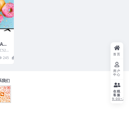
UA（0
_201
C520
首页
B刷机
 BO
245
20
用户
中心
系我们
在线
客服
9:00~21