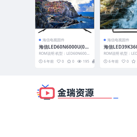
海信电视固件
海信电视固件
海信LED60N6000U(010
海信LED39K36
0）BOM2_C005_20180
000）BOM1官
ROM说明 机型：LED60N6000
ROM说明 机型：LED3
130官方原厂USB刷机电
B刷机电视固件
U 固件版本：（0100） BOM：
D 固件版本：（000
6 年前
0
0
195
20
6 年前
0
2 海...
1 ...
视固件包