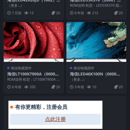
OM23_C008_20140819_U盘
OM4官方原厂USB刷机电视
（更多…）
ROM说明 机型：LED55K370 固件
刷机固件
固件包
版本：（2000） BOM：4 海信L...
7 月前
15
20
6 年前
213
20
海信电视固件
海信电视固件
海信LT100K7900A（0000）
海信LED46K100N（0000）
BOM1_C009官方原厂USB刷
BOM1_C004_20120105U盘
ROM说明 机型：LT100K7900A 固
（更多…）
机电视固件包
件版本：（0000） BOM：1 样...
刷机固件
6 年前
203
20
3 年前
10
20
有你更精彩，注册会员
点此注册