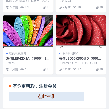
0）BOM2_C003_20160721
1）BOM2_C003_20161117_
ROM说明 机型：LED55MU7000
（更多…）
官方原厂USB刷机电视固件包
U 固件版本：（1000） BOM：2
U盘刷机固件
6 年前
202
20
7 月前
10
20
...
海信电视固件
海信电视固件
海信LED42X1A（1000）BO
海信LED55K300UD（000
M2_C004_20140415_U盘刷
6）BOM7_C009_20160422
（更多…）
ROM说明 机型：LED55K300UD
机固件
官方原厂USB刷机电视固件包
固件版本：（0006） BOM：7
7 月前
15
20
6 年前
178
20
海...
有你更精彩，注册会员
点此注册