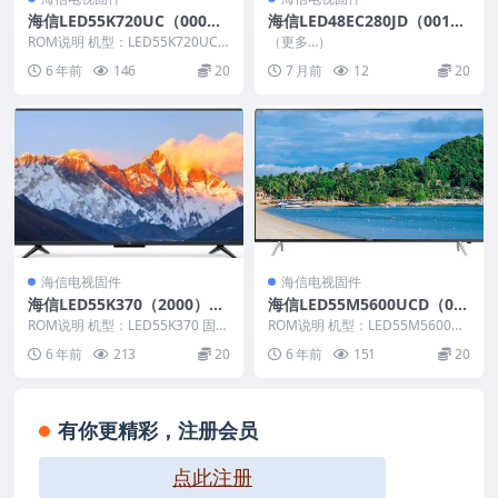
海信LED55K720UC（000
海信LED48EC280JD（001
0）BOM1官方原厂USB刷机
2）BOM3_C005_20160103_
ROM说明 机型：LED55K720UC
（更多…）
电视固件包
固件版本：（0000） BOM：2
U盘刷机固件
6 年前
146
20
7 月前
12
20
内...
海信电视固件
海信电视固件
海信LED55K370（2000）B
海信LED55M5600UCD（00
OM4官方原厂USB刷机电视
00）BOM1_C002_20160929
ROM说明 机型：LED55K370 固件
ROM说明 机型：LED55M5600UC
固件包
版本：（2000） BOM：4 海信L...
官方原厂USB刷机电视固件包
D 固件版本：（0000） BOM：
6 年前
213
20
6 年前
151
20
1...
有你更精彩，注册会员
点此注册