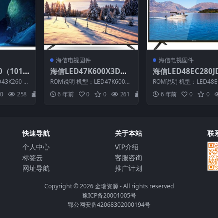
海信电视固件
海信电视固件
0（101
海信LED47K600X3D（0
海信LED48EC280J
原厂USB
000）BOM1官方原厂US
012）BOM4官方原
43K260 固
ROM说明 机型：LED47K600X3
ROM说明 机型：LED48EC
B刷机电视固件包
B刷机电视固件包
BOM：5 海
D 固件版本：（0000） BOM：
D 固件版本：（1012） 
0
258
20
6 年前
0
0
261
20
6 年前
0
0
1 ...
4 ...
快速导航
关于本站
联
个人中心
VIP介绍
标签云
客服咨询
网址导航
推广计划
Copyright © 2026
金瑞资源
- All rights reserved
豫ICP备20001005号
鄂公网安备42068302000194号