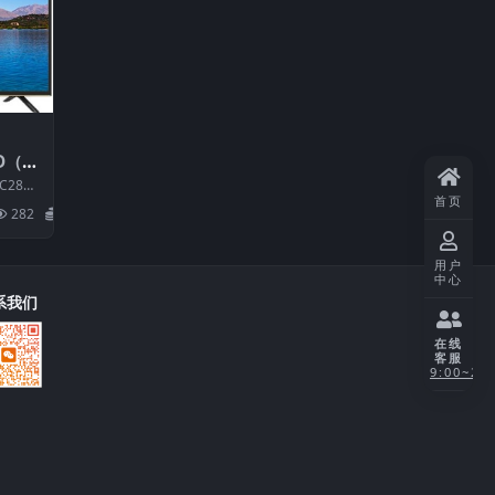
D（1
厂US
280J
首页
BOM：
282
20
用户
中心
系我们
在线
客服
9:00~21