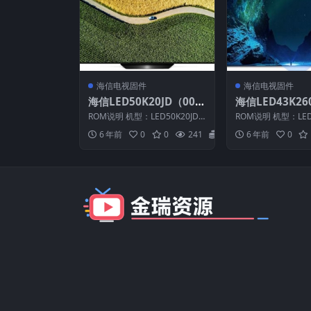
海信电视固件
海信电视固件
海信LED50K20JD（000
海信LED43K26
0）BOM1官方原厂USB
3）BOM5官方
ROM说明 机型：LED50K20JD
ROM说明 机型：LED
刷机电视固件包
刷机电视固件包
固件版本：（0000） BOM：1
件版本：（1013） 
6 年前
0
0
241
20
6 年前
0
海信...
信L...