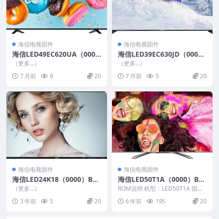
海信电视固件
海信电视固件
海信LED49EC620UA（000
海信LED39EC630JD（000
0）BOM1_C003_20160128_
0）BOM11升级VIDAA3软件
（更多…）
（更多…）
U盘刷机固件
数据20151019_U盘刷机固件
7 月前
8
20
7 月前
5
20
海信电视固件
海信电视固件
海信LED24K18（0000）BO
海信LED50T1A（0000）BO
M1_C007_20110620_U盘刷
M1_C006_20140415官方原
（更多…）
ROM说明 机型：LED50T1A 固件
机固件
厂USB刷机电视固件包
版本：（0000） BOM：1 海信L
3 年前
5
20
6 年前
195
20
E...