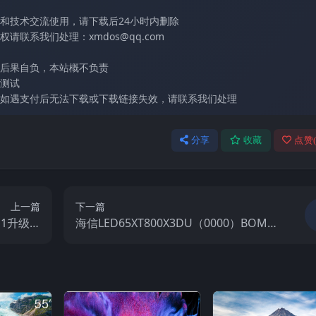
和技术交流使用，请下载后24小时内删除
联系我们处理：xmdos@qq.com
后果自负，本站概不负责
测试
如遇支付后无法下载或下载链接失效，请联系我们处理
分享
收藏
点赞
上一篇
下一篇
M1升级VI
海信LED65XT800X3DU（0000）BOM1_
厂USB刷
C007_20140701官方原厂USB刷机电视固
视固件包
件包