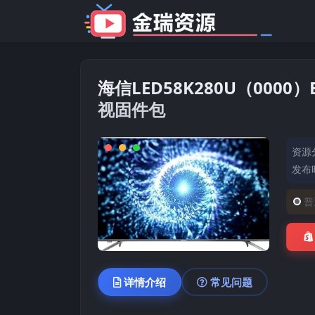
海信LED58K280U（0000）
视固件包
资源
发布时
普
详情介绍
常见问题