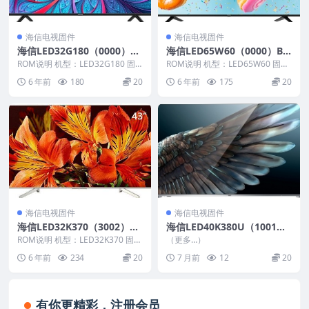
海信电视固件
海信电视固件
海信LED32G180（0000）B
海信LED65W60（0000）BO
OM1_C001_20130226官方
M1_G006_20180127官方原
ROM说明 机型：LED32G180 固
ROM说明 机型：LED65W60 固件
原厂USB刷机电视固件包
件版本：（0000） BOM：1 海信
厂USB刷机电视固件包
版本：（1000） BOM：1 海信L
6 年前
180
20
6 年前
175
20
L...
E...
海信电视固件
海信电视固件
海信LED32K370（3002）B
海信LED40K380U（1001）
OM29官方原厂USB刷机电视
BOM3_C005_20160805_U盘
ROM说明 机型：LED32K370 固件
（更多…）
固件包
版本：（3002） BOM：29 海...
刷机固件
6 年前
234
20
7 月前
12
20
有你更精彩，注册会员