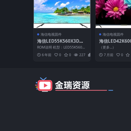
海信电视固件
海信电视固件
海信LED55K560X3D（0
海信LED42K60
000）BOM1官方原厂US
001）BOM2_C0
ROM说明 机型：LED55K560X3
（更多…）
B刷机电视固件包
31108_U盘刷
D 固件版本：（0000） BOM：
6 年前
0
0
227
20
7 月前
0
1 ...