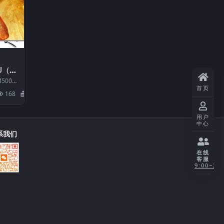
U（0
_201
5000
B刷机
首页
BOM：
168
20
用户
中心
系我们
在线
客服
9:00~21