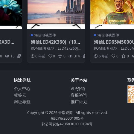
海信电视固件
海信电视固件
0X3D（1
海信LED42K360J（100
海信LED65M5000
03_201
0）BOM21官方原厂USB
000）BOM1_C006
ROM说明 机型：LED42K360J
ROM说明 机型：LED65M
机固件
刷机电视固件包
70901官方原厂US
固件版本：（1000） BOM：21
U 固件版本：（0000） 
0
13
20
6 年前
0
0
314
20
6 年前
0
0
海...
1 海...
电视固件包
快速导航
关于本站
联
个人中心
VIP介绍
标签云
客服咨询
网址导航
推广计划
Copyright © 2026
金瑞资源
- All rights reserved
豫ICP备20001005号
鄂公网安备42068302000194号