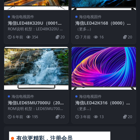
海信电视固件
海信电视固件
海信LED48K320U（0001）
海信LED42H168（0000）B
BOM2官方原厂USB刷机电视
OM1_G005_20160301_U盘
ROM说明 机型：LED48K320U 固
（更多…）
固件包
件版本：（0001） BOM：2 海
刷机固件
6 年前
354
20
7 月前
16
20
信...
海信电视固件
海信电视固件
海信LED65MU7000U（200
海信LED42K316（0000）B
1）BOM3_C006_20170112
OM1_C001_U盘刷机固件
ROM说明 机型：LED65MU7000
（更多…）
官方原厂USB刷机电视固件包
U 固件版本：（2001） BOM：3
6 年前
195
20
3 年前
13
20
...
有你更精彩，注册会员