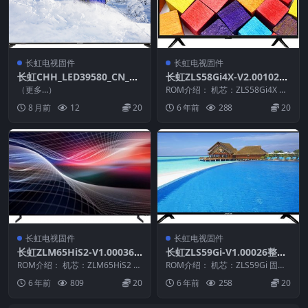
长虹电视固件
长虹电视固件
长虹CHH_LED39580_CN_RT
长虹ZLS58Gi4X-V2.00102整
D2648_PCB5635-C_TPT390J
机原厂刷机固件下载
（更多…）
ROM介绍： 机芯：ZLS58Gi4X 固
1_L01_V2.19_20120929_U盘
件版本：V2.00102 适用机型：
8 月前
12
20
6 年前
288
20
请...
刷机固件
长虹电视固件
长虹电视固件
长虹ZLM65HiS2-V1.00036
长虹ZLS59Gi-V1.00026整机
版本USB整机软件刷机固件下
原厂刷机固件下载
ROM介绍： 机芯：ZLM65HiS2 固
ROM介绍： 机芯：ZLS59Gi 固件
载
件版本：V1.00036 适用机型：
版本：V1.00026 适用机型：请以
6 年前
809
20
6 年前
258
20
请...
机...