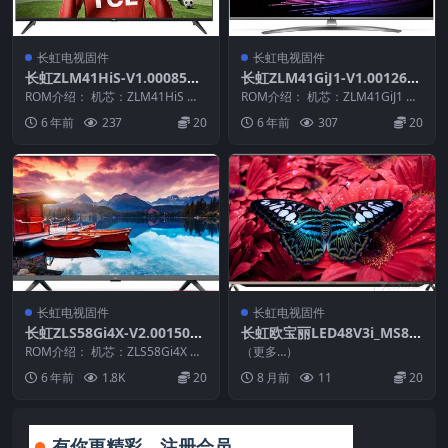
长虹电视固件
长虹电视固件
长虹ZLM41HiS-V1.00085整
长虹ZLM41GiJ1-V1.00126整
机原厂刷机固件下载
机原厂刷机固件下载
ROM介绍： 机芯：ZLM41HiS 固
ROM介绍： 机芯：ZLM41GiJ1 固
件版本：V1.00085 适用机型：请
件版本：V1.00126 适用机型：
6 年前
237
20
6 年前
307
20
以...
请...
长虹电视固件
长虹电视固件
长虹ZLS58Gi4X-V2.00150整
长虹欧宝丽LED48V3i_MS88
机原厂刷机固件下载
0_78_LSC480HN05_IR_OBO
ROM介绍： 机芯：ZLS58Gi4X 固
（更多…）
件版本：V2.00150 适用机型：
NI_LOGO_OBONI_AT_R517
6 年前
1.8K
20
8 月前
11
20
请...
1_20140514_120419_U盘刷
机固件
有你更精彩，注册会员