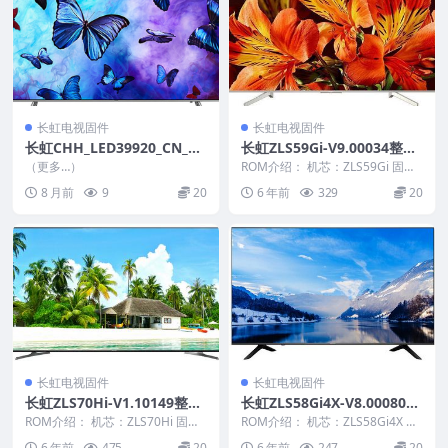
长虹电视固件
长虹电视固件
长虹CHH_LED39920_CN_RT
长虹ZLS59Gi-V9.00034整机
D2648_PCB5635-C_TPT390J
原厂刷机固件下载
（更多…）
ROM介绍： 机芯：ZLS59Gi 固件
1_L01_V2.30_20121210_U盘
版本：V9.00034 适用机型：请以
8 月前
9
20
6 年前
329
20
机...
刷机固件
长虹电视固件
长虹电视固件
长虹ZLS70Hi-V1.10149整机
长虹ZLS58Gi4X-V8.00080工
原厂刷机固件下载
程机原厂刷机固件下载
ROM介绍： 机芯：ZLS70Hi 固件
ROM介绍： 机芯：ZLS58Gi4X 固
版本：V1.10149 适用机型：请以
件版本：V8.00080 适用机型：
6 年前
475
20
6 年前
247
20