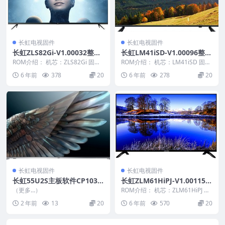
长虹电视固件
长虹电视固件
长虹ZLS82Gi-V1.00032整机
长虹LM41iSD-V1.00096整机
原厂刷机固件下载
原厂刷机固件下载
ROM介绍： 机芯：ZLS82Gi 固件
ROM介绍： 机芯：LM41iSD 固件
版本：V1.00032 适用机型：请以
版本：V1.00096 适用机型：请以
6 年前
378
20
6 年前
278
20
机...
机...
长虹电视固件
长虹电视固件
长虹55U2S主板软件CP1039
长虹ZLM61HiPJ-V1.00115版
83_T.MT5508.U801_ATV_DT
本USB整机软件刷机固件下载
（更多…）
ROM介绍： 机芯：ZLM61HiPJ 固
MB_AP_55U2S_4K_HV550Q
件版本：V1.00115 此数据包含
2 年前
13
20
6 年前
570
20
有...
UB_B10_MANGO_4GB_DD_
AT_c8de8d5b_20160310_20