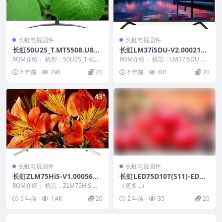
长虹电视固件
长虹电视固件
长虹50U2S_T.MT5508.U801
长虹LM37iSDU-V2.00021版
_V500DK2-QS1_4GB_20151
本USB整机软件刷机固件下载
ROM介绍： 机型：50U2S_T 机
ROM介绍： 机芯：LM37iSDU 固
104_205127直接安装APK原
芯：MT5508 固件版本：50U2S_
件版本：V2.00021 适用机型：请
6 年前
296
20
6 年前
401
20
T...
以...
厂刷机固件下载
长虹电视固件
长虹电视固件
长虹ZLM75HiS-V1.00056版
长虹LED75D10T(S11)-EDU_
本USB整机软件刷机固件下载
JX10Z_MP_V1.2.180619U盘
ROM介绍： 机芯：ZLM75HiS 固
（更多…）
件版本：V1.00056 适用机型：请
刷机固件
6 年前
1.4K
20
2 年前
35
20
以...