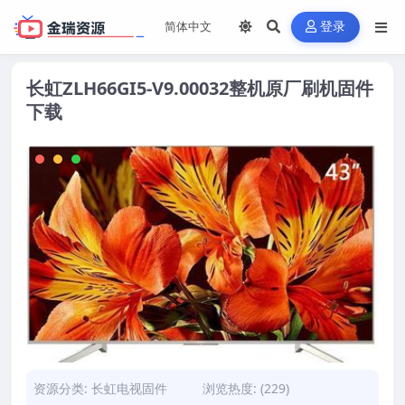
登录
长虹ZLH66GI5-V9.00032整机原厂刷机固件
下载
资源分类:
长虹电视固件
浏览热度: (229)