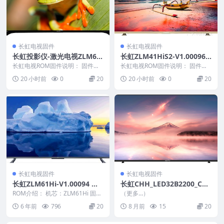
长虹电视固件
长虹电视固件
长虹投影仪-激光电视ZLM60
长虹ZLM41HiS2-V1.00096_
HiS2-V7.00001_U盘刷机固
U盘刷机固件
长虹电视ROM固件说明： 固件版
长虹电视ROM固件说明： 固件版
件
本：V7.00001 固件大小：572 M
本：V1.00096 固件大小：297 M
20 小时前
0
20
20 小时前
0
20
升级...
升级...
长虹电视固件
长虹电视固件
长虹ZLM61Hi-V1.00094 版
长虹CHH_LED32B2200_CN_
本USB整机软件刷机固件下载
RTD2648_PCB5635-C_TPT3
ROM介绍： 机芯：ZLM61Hi 固件
（更多…）
版本：V1.00094 适用机型：请以
15B5_A042_DLED_V2.20_20
6 年前
796
20
8 月前
15
20
机...
121022_U盘刷机固件