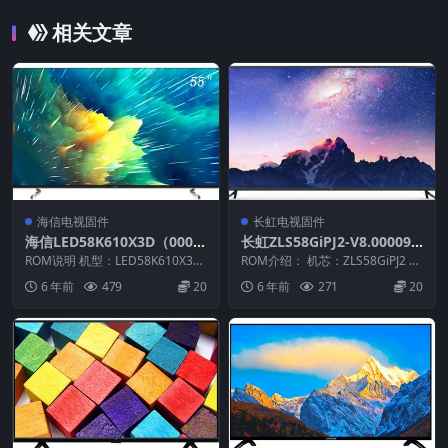
相关文章
海信电视固件
长虹电视固件
海信LED58K610X3D（000
长虹ZLS58GiPJ2-V8.00009
0）BOM1官方原厂USB刷机
工程机刷机固件下载
ROM说明 机型：LED58K610X3D
ROM介绍： 机芯：ZLS58GiPJ2 固
电视固件包
固件版本：（0000） BOM：1 ...
件版本：V8.00009 适用机型：...
6 年前
479
20
6 年前
271
20