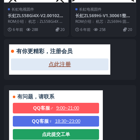
长虹电视固件
长虹电视固件
长虹ZLS58Gi4X-V2.00102整
长虹ZLS69Hi-V1.30061整机
机原厂刷机固件下载
原厂刷机固件下载
ROM介绍： 机芯：ZLS58Gi4X 固
ROM介绍： 机芯：ZLS69Hi 固件
件版本：V2.00102 适用机型：
版本：V1.30061 适用机型：55
6 年前
288
20
6 年前
258
20
请...
Q...
有你更精彩，注册会员
点此注册
有问题，请联系
QQ客服♂
9:00~21:00
QQ客服♀
18:30~23:00
点此提交工单