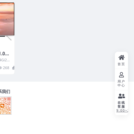
.000
件下载
Gi2G
首页
用机
268
20
用户
中心
系我们
在线
客服
9:00~21