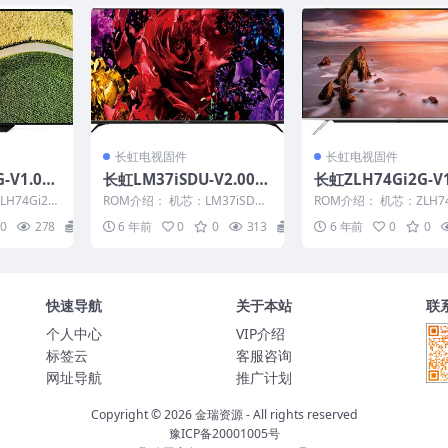
长虹电视固件
长虹电视固件
-V1.000
长虹LM37iSDU-V2.000
长虹ZLH74Gi2G-V1
机固件下载
21版本USB整机软件刷机
45整机原厂刷机固
H74Gi2G
ROM介绍： 机芯：LM37iSDU
ROM介绍： 机芯：ZLH74
固件下载
5 适用机
固件版本：V2.00021 适用机
固件版本：V1.00045 适
0
278
20
6 年前
0
0
313
20
6 年前
0
0
型：请以...
型：请...
快速导航
关于本站
联
个人中心
VIP介绍
标签云
客服咨询
网址导航
推广计划
Copyright © 2026
金瑞资源
- All rights reserved
豫ICP备20001005号