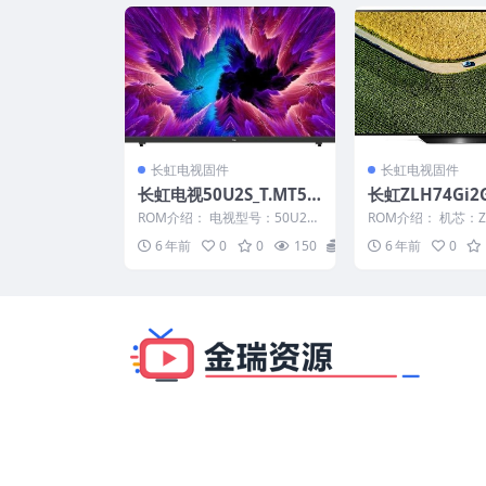
长虹电视固件
长虹电视固件
长虹电视50U2S_T.MT55
长虹ZLH74Gi2G
08.U801_20150330_U
35整机原厂刷
ROM介绍： 电视型号：50U2S
ROM介绍： 机芯：ZL
盘刷机固件
主板：T.MT5508 注：这种机同
固件版本：V1.0003
6 年前
0
0
150
20
6 年前
0
版本不能...
型：请...