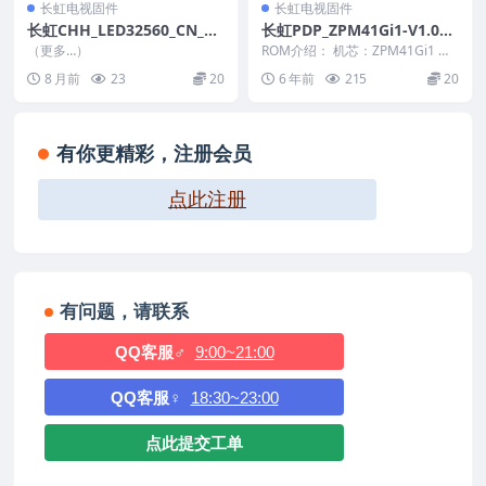
长虹电视固件
长虹电视固件
长虹CHH_LED32560_CN_RT
长虹PDP_ZPM41Gi1-V1.000
D2648_PCB5635-C_TPT315
96整机原厂刷机固件下载
（更多…）
ROM介绍： 机芯：ZPM41Gi1 固
B5_TAT01_DLED_V2.30_201
件版本：V1.00096 适用机型：请
8 月前
23
20
6 年前
215
20
以...
21210_U盘刷机固件
有你更精彩，注册会员
点此注册
有问题，请联系
QQ客服♂
9:00~21:00
QQ客服♀
18:30~23:00
点此提交工单