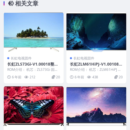
相关文章
长虹电视固件
长虹电视固件
长虹ZLS73Gi-V1.00018整机
长虹ZLM61HiPJ-V1.00108版
原厂刷机固件下载
本USB整机软件刷机固件下载
ROM介绍： 机芯：ZLS73Gi 固件
ROM介绍： 机芯：ZLM61HiPJ 固
版本：V1.00018 适用机型：请以
件版本：V1.00108 适用机型：
6 年前
212
20
6 年前
438
20
机...
请...