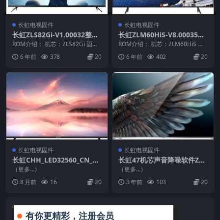
长虹电视固件
长虹电视固件
长虹ZLS82Gi-V1.00032整机
长虹ZLM60HiS-V8.00035版
原厂刷机固件下载
本USB整机软件刷机固件下载
ROM介绍： 机芯：ZLS82Gi 固件
ROM介绍： 机芯：ZLM60HiS 固
版本：V1.00032 适用机型：请以
件版本：V8.00035 适用机型：请
6 年前
378
20
6 年前
402
20
机...
以...
长虹电视固件
长虹电视固件
长虹CHH_LED32560_CN_RT
长虹47机芯声音降噪软件ZLS
D2648_PCB5635-C_TPT315
47HiS-V1.10046_U盘刷机固
（更多…）
（更多…）
B5_A042_DLED_V2.30_2012
件
8 月前
16
20
3 年前
103
20
1210_U盘刷机固件
有你更精彩，注册会员