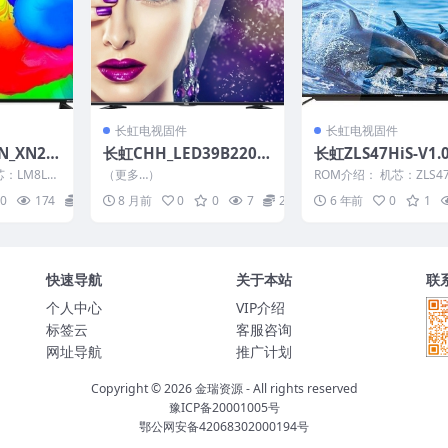
长虹电视固件
长虹电视固件
N_XN2A
长虹CHH_LED39B2200_
长虹ZLS47HiS-V1.
M8L)_V1.
CN_RTD2648_PCB5635
4整机原厂刷机固件
：LM8L
（更多…）
ROM介绍： 机芯：ZLS47
机固件
-C_TPT390J1_L01_DLED
此数据包含有
固件版本：V1.00024 适
0
174
20
8 月前
0
0
7
20
6 年前
0
1
型：请以...
_V2.30_20121210_U盘
刷机固件
快速导航
关于本站
联
个人中心
VIP介绍
标签云
客服咨询
网址导航
推广计划
Copyright © 2026
金瑞资源
- All rights reserved
豫ICP备20001005号
鄂公网安备42068302000194号