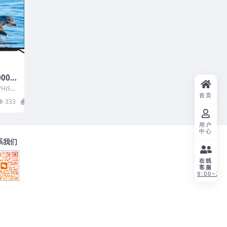
0002
下载
HiS
首页
用机
333
20
用户
中心
系我们
在线
客服
9:00~21