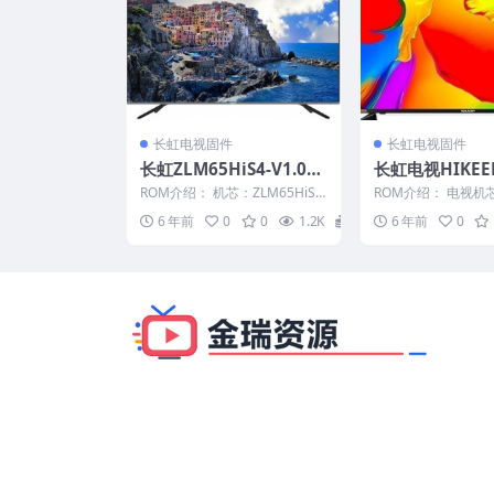
长虹电视固件
长虹电视固件
长虹ZLM65HiS4-V1.000
长虹电视HIKEE
39版本USB整机软件刷机
_iDT_3_32E8(L
ROM介绍： 机芯：ZLM65HiS4
ROM介绍： 电视机芯
固件下载
00011_U盘刷
固件版本：V1.00039 适用机
固件大小：403M 
6 年前
0
0
1.2K
20
6 年前
0
型：请...
升级方法,此文...