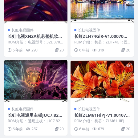
长虹电视固件
长虹电视固件
长虹电视XN2A机芯整机软件
长虹ZLH74GiR-V1.00070整
32D3700I_LJ5C_V1.00026U
机原厂刷机固件下载
ROM介绍： 电视型号：32D3700I
ROM介绍： 机芯：ZLH74GiR 固
盘固件刷机包
电视版本：V1.00026 电视主
件版本：V1.00070 适用机型：请
5 年前
290
20
6 年前
319
20
板：...
以...
长虹电视固件
长虹电视固件
长虹电视通用主板JUC7.820.
长虹ZLM61HiPJ-V1.00107版
00055577_LM38iSD_U盘刷
本USB整机软件刷机固件下载
ROM介绍： 通用主板：JUC7.820.
ROM介绍： 机芯：ZLM61HiPJ 固
机固件
00055577_LM38iSD 此数...
件版本：V1.00107 适用机型：
6 年前
287
20
6 年前
639
20
请...