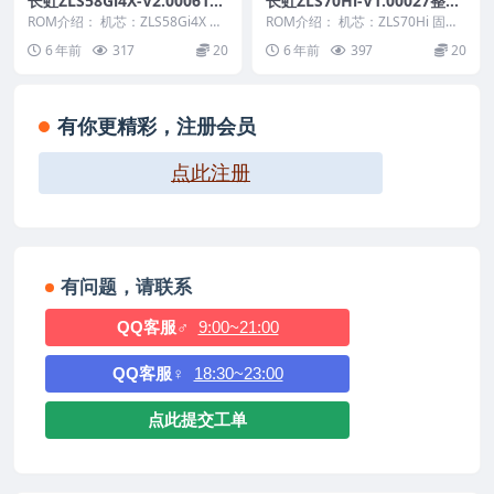
长虹ZLS58Gi4X-V2.00061整
长虹ZLS70Hi-V1.00027整机
机原厂刷机固件下载
原厂刷机固件下载
ROM介绍： 机芯：ZLS58Gi4X 固
ROM介绍： 机芯：ZLS70Hi 固件
件版本：V2.00061 适用机型：
版本：V1.00027 适用机型：请以
6 年前
317
20
6 年前
397
20
请...
机...
有你更精彩，注册会员
点此注册
有问题，请联系
QQ客服♂
9:00~21:00
QQ客服♀
18:30~23:00
点此提交工单