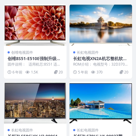
创维电视固件
长虹电视固件
创维8S51-E510E强制升级救
长虹电视XN2A机芯整机软件
砖固件刷机包
32D3700I_LJ5C_V1.00055U
固件说明： 适用机芯:8S51 适用
ROM介绍： 电视型号：32D3700I
机型: 42/49/50/55...
盘固件刷机包
电视版本：V1.00055 电视主
6 年前
1.5K
20
5 年前
370
20
板：...
长虹电视固件
长虹电视固件