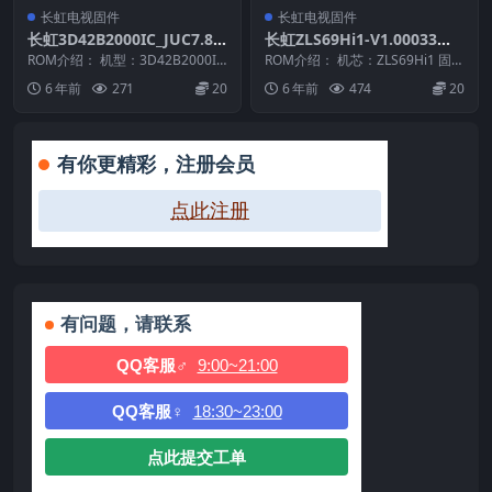
长虹电视固件
长虹电视固件
长虹3D42B2000IC_JUC7.82
长虹ZLS69Hi1-V1.00033版
0.00064487_LM38IS-B_U盘
本USB整机软件刷机固件下载
ROM介绍： 机型：3D42B2000IC
ROM介绍： 机芯：ZLS69Hi1 固件
整机原厂刷机固件下载
机芯：LM38IS-B 板号：JUC...
版本：V1.00033 适用机型：请
6 年前
271
20
6 年前
474
20
以...
有你更精彩，注册会员
点此注册
有问题，请联系
QQ客服♂
9:00~21:00
QQ客服♀
18:30~23:00
点此提交工单