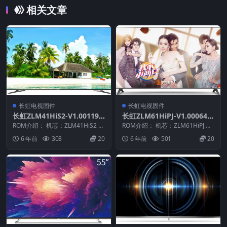
相关文章
长虹电视固件
长虹电视固件
长虹ZLM41HiS2-V1.00119
长虹ZLM61HiPJ-V1.00064版
整机原厂刷机固件下载
本USB整机软件刷机固件下载
ROM介绍： 机芯：ZLM41HiS2 固
ROM介绍： 机芯：ZLM61HiPJ 固
件版本：V1.00119 适用机型：
件版本：V1.00064 适用机型：
6 年前
308
20
6 年前
501
20
请...
请...