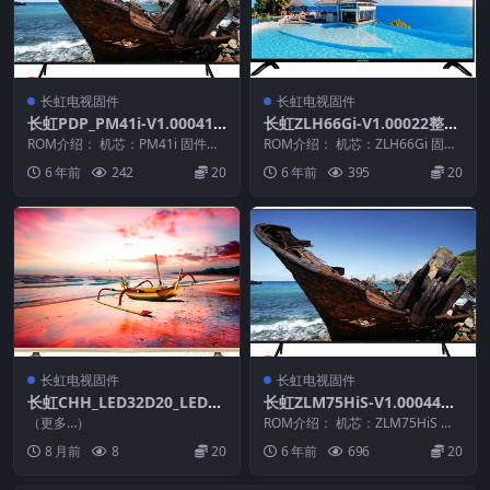
长虹电视固件
长虹电视固件
长虹PDP_PM41i-V1.00041
长虹ZLH66Gi-V1.00022整机
整机原厂刷机固件下载
原厂刷机固件下载
ROM介绍： 机芯：PM41i 固件版
ROM介绍： 机芯：ZLH66Gi 固件
本：V1.00041 适用机型：请以机
版本：V1.00022 适用机型：请以
6 年前
242
20
6 年前
395
20
芯为...
机...
长虹电视固件
长虹电视固件
长虹CHH_LED32D20_LED32
长虹ZLM75HiS-V1.00044版
568_CN_RTD2648SA_PCB61
本USB整机软件刷机固件下载
（更多…）
ROM介绍： 机芯：ZLM75HiS 固
72_TPT315B5_WX221_V2.0
件版本：V1.00044 适用机型：请
8 月前
8
20
6 年前
696
20
以...
7_20130829_0D6B_U盘刷机
固件