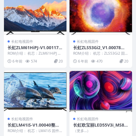
长虹电视固件
长虹电视固件
长虹ZLM61HiPJ-V1.00117
长虹ZLS53Gi2_V1.00078整
版本USB整机软件刷机固件下
机原厂刷机固件下载
ROM介绍： 机芯：ZLM61HiPJ 固
ROM介绍： 机芯：ZLS53Gi2 固件
载
件版本：V1.00117 适用机型：
版本：V1.00078 适用机型：请
6 年前
574
20
6 年前
470
20
请...
以...
长虹电视固件
长虹电视固件
长虹LM41iS-V1.00040整机
长虹欧宝丽LED55V3i_MS88
原厂刷机固件下载
0_78_HV550WU2_200_IR_O
ROM介绍： 机芯：LM41iS 固件版
（更多…）
本：V1.00040 适用机型：请以机
BONI_LOGO_OBONI_AT_R4