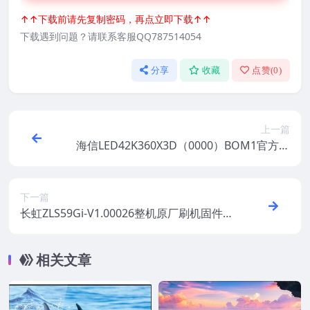
↑↑下载前请先复制密码，再点立即下载↑↑
下载遇到问题？请联系客服QQ787514054
分享
收藏
点赞(
0
)
上一篇
海信LED42K360X3D（0000）BOM1官方原
厂USB刷机电视固件包
下一篇
长虹ZLS59Gi-V1.00026整机原厂刷机固件下
载
相关文章