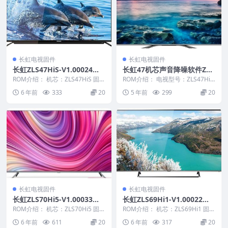
长虹电视固件
长虹电视固件
长虹ZLS47HiS-V1.00024整
长虹47机芯声音降噪软件ZLS
机原厂刷机固件下载
47HiS-V1.10046刷机电视固
ROM介绍： 机芯：ZLS47HiS 固件
ROM介绍： 电视型号：ZLS47HiS
版本：V1.00024 适用机型：请
件包
电视版本：V1.10046 固件大
6 年前
333
20
5 年前
299
20
以...
小：...
长虹电视固件
长虹电视固件
长虹ZLS70Hi5-V1.00033版
长虹ZLS69Hi1-V1.00022整
本USB整机软件刷机固件下载
机原厂刷机固件下载
ROM介绍： 机芯：ZLS70Hi5 固件
ROM介绍： 机芯：ZLS69Hi1 固件
版本：V1.00033 适用机型：请
版本：V1.00022 适用机型：请
6 年前
611
20
6 年前
317
20
以...
以...