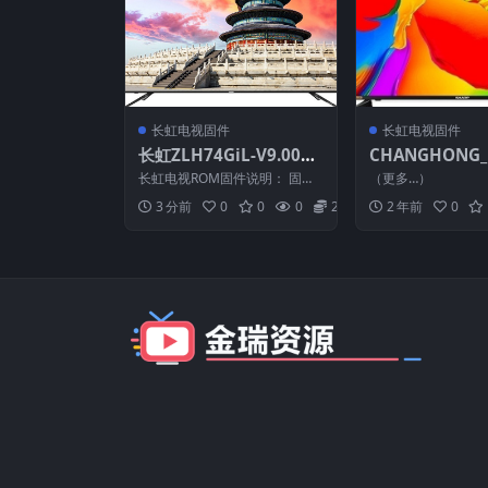
长虹电视固件
长虹电视固件
长虹ZLH74GiL-V9.0003
CHANGHONG_
5_U盘刷机固件
88_CHN_RTD26
长虹电视ROM固件说明： 固件
（更多…）
T420H2LE5-V2
版本：V9.00035 固件大小：40
3 分前
0
0
0
20
2 年前
0
7 M 升级...
20329_36BB
件