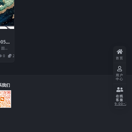
056_
 固件
小：68
0
20
首页
用户
中心
系我们
在线
客服
9:00~21