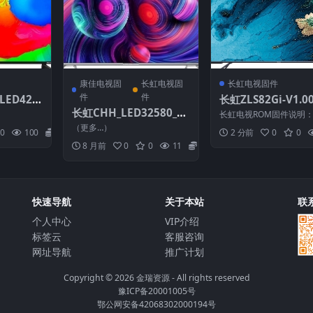
康佳电视固
长虹电视固
长虹电视固件
件
件
LED429
长虹ZLS82Gi-V1.00
84S_TP
长虹CHH_LED32580_C
U盘刷机固件
长虹电视ROM固件说明：
.06_201
N_RTD2648_PCB5635-
版本：V1.00056 固件大
（更多…）
0
100
20
2 分前
0
0
0 M 升级...
_U盘刷机固
C_TPT315B5_TU4A_V2.
8 月前
0
0
11
20
30_20121210_U盘刷机
固件
快速导航
关于本站
联
个人中心
VIP介绍
标签云
客服咨询
网址导航
推广计划
Copyright © 2026
金瑞资源
- All rights reserved
豫ICP备20001005号
鄂公网安备42068302000194号