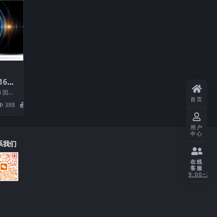
016整
载
i 固件
首页
机型：请
388
20
用户
中心
系我们
在线
客服
9:00~21