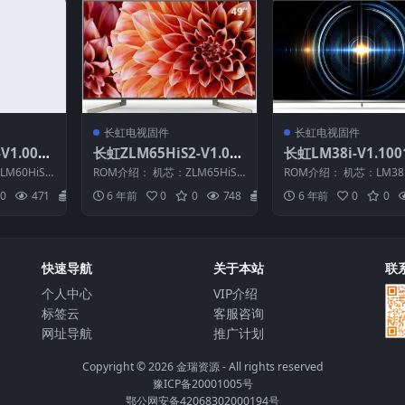
长虹电视固件
长虹电视固件
V1.0001
长虹ZLM65HiS2-V1.000
长虹LM38i-V1.10
软件刷机
35版本USB整机软件刷机
机原厂刷机固件下
M60HiS
ROM介绍： 机芯：ZLM65HiS2
ROM介绍： 机芯：LM38
固件下载
2 适用机
固件版本：V1.00035 适用机
版本：V1.10016 适用
0
471
20
6 年前
0
0
748
20
6 年前
0
0
型：请...
以机芯为...
快速导航
关于本站
联
个人中心
VIP介绍
标签云
客服咨询
网址导航
推广计划
Copyright © 2026
金瑞资源
- All rights reserved
豫ICP备20001005号
鄂公网安备42068302000194号