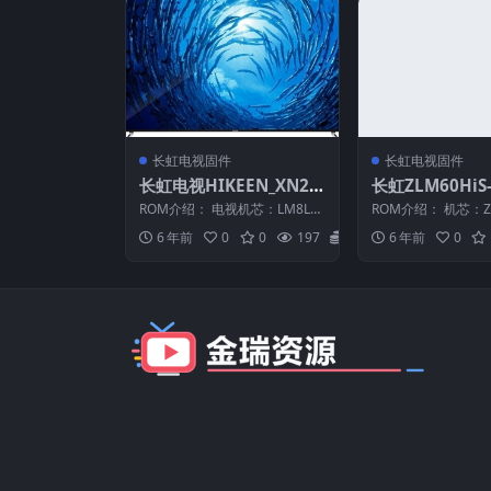
长虹电视固件
长虹电视固件
长虹电视HIKEEN_XN2A
长虹ZLM60HiS-
_iDT_2_32D3700i(LM8
2版本USB整机
ROM介绍： 电视机芯：LM8L
ROM介绍： 机芯：ZL
L)_V1.00011_U盘刷机固
固件下载
固件大小：403M 此数据包含有
固件版本：V1.0001
6 年前
0
0
197
20
6 年前
0
升级方法,此文...
型：请以...
件