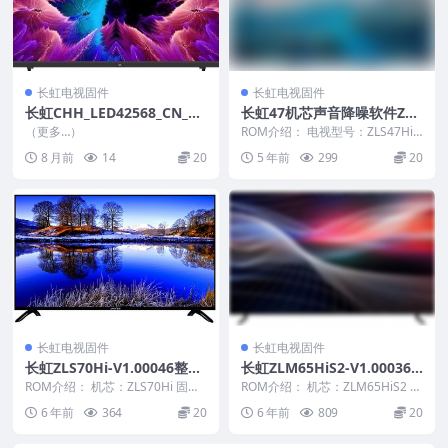
长虹电视固件
长虹电视固件
长虹CHH_LED42568_CN_RT
长虹47机芯声音降噪软件ZLS
D2648SA_PCB6172_TPT420
47HiS-V1.10046刷机电视固
（更多…）
ROM介绍： 电视型号：ZLS47HiS
H2_HVN04_V2.07_2013082
件包
电视版本：V1.10046 固件大
8 月前
14
20
5 年前
299
20
小：...
9_18BB_U盘刷机固件
长虹电视固件
长虹电视固件
长虹ZLS70Hi-V1.00046整机
长虹ZLM65HiS2-V1.00036
原厂刷机固件下载
版本USB整机软件刷机固件下
ROM介绍： 机芯：ZLS70Hi 固件
ROM介绍： 机芯：ZLM65HiS2 固
版本：V1.00046 适用机型：请以
载
件版本：V1.00036 适用机型：
6 年前
364
20
6 年前
809
20
机...
请...