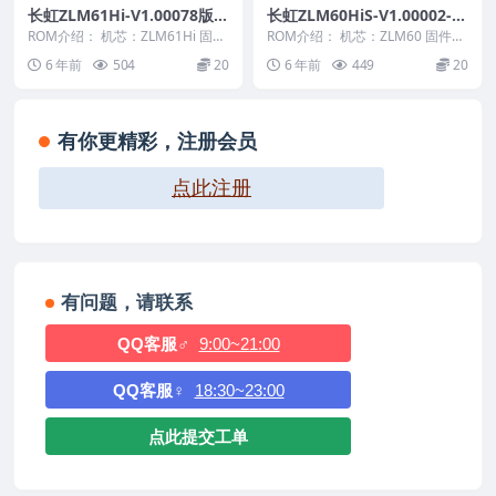
长虹ZLM61Hi-V1.00078版本
长虹ZLM60HiS-V1.00002-2
USB整机软件刷机固件下载
0141204版本USB整机软件刷
ROM介绍： 机芯：ZLM61Hi 固件
ROM介绍： 机芯：ZLM60 固件版
版本：V1.00078 适用机型：请以
机固件下载
本：V1.00002 适用机型：请以机
6 年前
504
20
6 年前
449
20
机...
芯为...
有你更精彩，注册会员
点此注册
有问题，请联系
QQ客服♂
9:00~21:00
QQ客服♀
18:30~23:00
点此提交工单