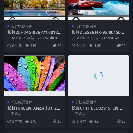
长虹电视固件
长虹电视固件
长虹ZLH74GiR2G-V1.00120
长虹ZLS58Gi4X-V2.00150整
整机原厂刷机固件下载
机原厂刷机固件下载
ROM介绍： 机芯：ZLH74GiR2G
ROM介绍： 机芯：ZLS58Gi4X 固
固件版本：V1.00120 适用机
件版本：V2.00150 适用机型：
6 年前
519
20
6 年前
1.8K
20
型：...
请...
长虹电视固件
长虹电视固件
长虹HIKEEN_XN2A_iDT_2_3
长虹CHH_LED32919_CN_RT
2D3700i(LM8L)_V1.00011_
D2648_PCB5635-C_TPT315
（更多…）
（更多…）
U盘刷机固件
B5_WX221_V2.30_2012121
3 年前
246
20
8 月前
12
20
0_U盘刷机固件