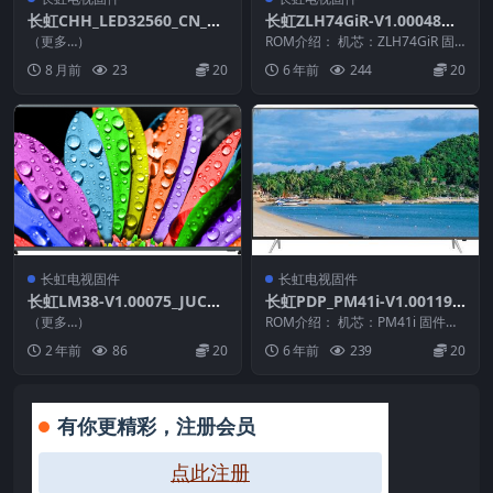
长虹CHH_LED32560_CN_RT
长虹ZLH74GiR-V1.00048整
D2648_PCB5635-C_TPT315
机原厂刷机固件下载
（更多…）
ROM介绍： 机芯：ZLH74GiR 固
B5_TAT01_DLED_V2.30_201
件版本：V1.00048 适用机型：请
8 月前
23
20
6 年前
244
20
以...
21210_U盘刷机固件
长虹电视固件
长虹电视固件
长虹LM38-V1.00075_JUC7.
长虹PDP_PM41i-V1.00119
820.00064487_LM38IS-B U
整机原厂刷机固件下载
（更多…）
ROM介绍： 机芯：PM41i 固件版
盘固件刷机
本：V1.00119 适用机型：请以机
2 年前
86
20
6 年前
239
20
芯为...
有你更精彩，注册会员
点此注册