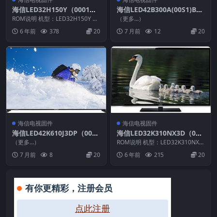
海信LED32H150Y（0001）
海信LED42B300A(00S1)BO
BOM2官方原厂USB刷机电视
M1_G001_20160815_U盘刷
ROM说明 机型：LED32H150Y 固
（更多…）
固件包
件版本：（0001） BOM：2 海
机固件
6 年前
378
20
7 月前
12
20
信...
海信电视固件
海信电视固件
海信LED42K610J3DP（000
海信LED32K310NX3D（000
0）BOM1自动重启问题软件
0）BOM1官方原厂USB刷机
（更多…）
ROM说明 机型：LED32K310NX3
升级数据20130730_U盘刷机
电视固件包
D 固件版本：（0000） BOM：
7 月前
8
20
6 年前
215
20
1...
固件
有你更精彩，注册会员
点此注册