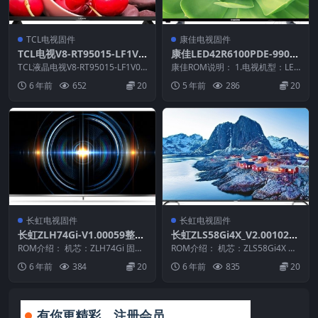
TCL电视固件
康佳电视固件
TCL电视V8-RT95015-LF1V0
康佳LED42R6100PDE-9901
26版本刷机固件升级包
0503-V1.0.08_U盘刷机数据
TCL液晶电视V8-RT95015-LF1V02
康佳ROM说明： 1.电视机型：LED
6 ROM固件说明： 1.适用机...
固件
42R6100PDE 2.物料号：9901...
6 年前
652
20
5 年前
286
20
长虹电视固件
长虹电视固件
长虹ZLH74Gi-V1.00059整机
长虹ZLS58Gi4X_V2.00102版
原厂刷机固件下载
本USB整机软件刷机固件下载
ROM介绍： 机芯：ZLH74Gi 固件
ROM介绍： 机芯：ZLS58Gi4X 固
版本：V1.00059 适用机型：请以
件版本：V2.00102 适用机型：
6 年前
384
20
6 年前
835
20
机...
请...
有你更精彩，注册会员