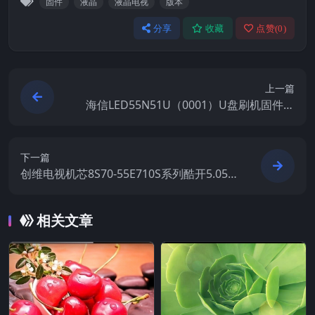
固件
液晶
液晶电视
版本
分享
收藏
点赞(
0
)
上一篇
海信LED55N51U（0001）U盘刷机固件升
级包
下一篇
创维电视机芯8S70-55E710S系列酷开5.05
刷机固件
相关文章