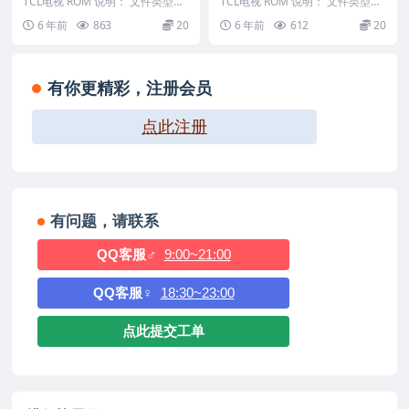
07版本强刷电视固件包下载
39版本强刷电视固件包下载
TCL电视 ROM 说明： 文件类型：
TCL电视 ROM 说明： 文件类型：i
pkg 适用机芯：MT07P 适应机
mg 适用机芯：RT950
6 年前
863
20
6 年前
612
20
型：L...
——————...
有你更精彩，注册会员
点此注册
有问题，请联系
QQ客服♂
9:00~21:00
QQ客服♀
18:30~23:00
点此提交工单