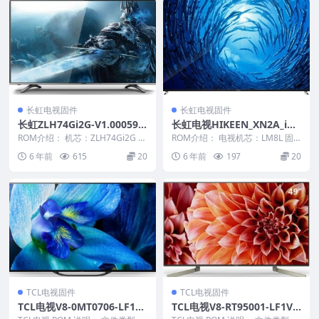
长虹电视固件
长虹电视固件
长虹ZLH74Gi2G-V1.00059
长虹电视HIKEEN_XN2A_iDT
版本USB整机软件刷机固件下
_2_32D3700i(LM8L)_V1.000
ROM介绍： 机芯：ZLH74Gi2G 固
ROM介绍： 电视机芯：LM8L 固
载
件版本：V1.00059 适用机型：
11_U盘刷机固件
件大小：403M 此数据包含有升级
6 年前
615
20
6 年前
197
20
请...
方法,此文...
TCL电视固件
TCL电视固件
TCL电视V8-0MT0706-LF1V0
TCL电视V8-RT95001-LF1V0