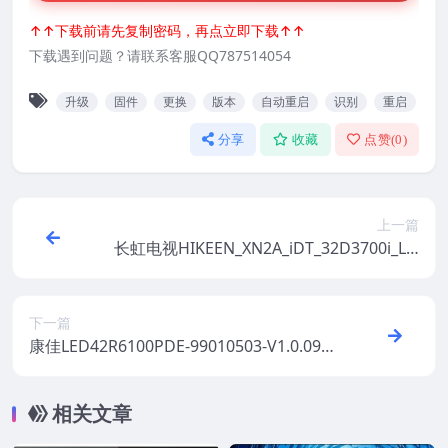
↑↑下载前请先复制密码，再点立即下载↑↑
下载遇到问题？请联系客服QQ787514054
升级
固件
更换
版本
自动重启
识别
重启
分享
收藏
点赞(
0
)
上一篇
长虹电视HIKEEN_XN2A_iDT_32D3700i_LJ6
F_V1.00019U盘固件刷机包
下一篇
康佳LED42R6100PDE-99010503-V1.0.09_
U盘刷机固件
相关文章